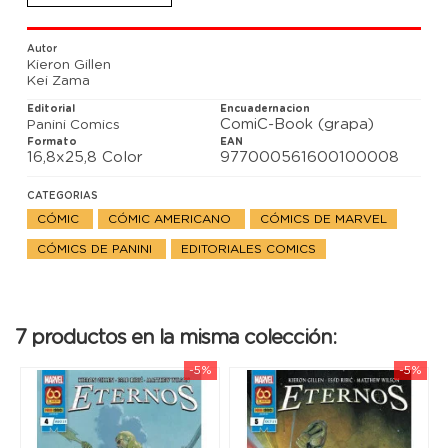
Vengadores de hace un millón de años?
Autor
Kieron Gillen
Kei Zama
Editorial
Encuadernacion
ComiC-Book (grapa)
Panini Comics
Formato
EAN
16,8x25,8 Color
977000561600100008
CATEGORIAS
CÓMIC
CÓMIC AMERICANO
CÓMICS DE MARVEL
CÓMICS DE PANINI
EDITORIALES COMICS
7 productos en la misma colección:
-5%
-5%