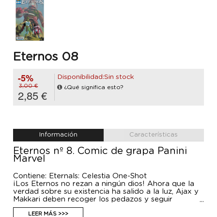
Eternos 08
-5%
Disponibilidad:Sin stock
3,00 €
¿Qué significa esto?
2,85 €
Información
Características
Eternos nº 8. Comic de grapa Panini
Marvel
Contiene: Eternals: Celestia One-Shot
¡Los Eternos no rezan a ningún dios! Ahora que la
verdad sobre su existencia ha salido a la luz, Ajax y
Makkari deben recoger los pedazos y seguir
adelante, sin importar lo horrible que pueda ser el
futuro. Además: ¿cómo encajan en todo esto Los
LEER MÁS >>>