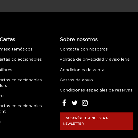
Cartas
Sobre nosotros
 mesa temáticos
Contacte con nosotros
artas coleccionables
Política de privacidad y aviso legal
liares
Condiciones de venta
artas coleccionables
Gastos de envío
ders
Condiciones especiales de reservas
rol
artas coleccionables
ght
SUSCRÍBETE A NUESTRA
r
NEWLETTER