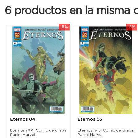
6 productos en la misma c
-5%
-5%
Eternos 04
Eternos 05
Eternos nº 4. Comic de grapa
Eternos nº 5. Comic de grapa
Panini Marvel
Panini Marvel