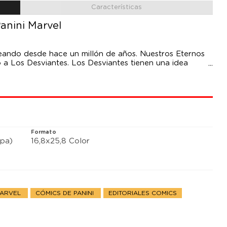
Características
anini Marvel
eando desde hace un millón de años. Nuestros Eternos
to a Los Desviantes. Los Desviantes tienen una idea
isiones correctas para todos. Hay una mentira en este
Formato
pa)
16,8x25,8 Color
MARVEL
CÓMICS DE PANINI
EDITORIALES COMICS