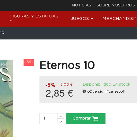
NOTICIAS
SOBRE NOSOTROS
FIGURAS Y ESTATUAS
JUEGOS
MERCHANDISI
 10
-5%
Eternos 10
-5%
Disponibilidad:En stock
3,00 €
2,85 €
¿Qué significa esto?
Comprar