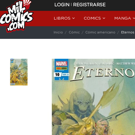
|
LOGIN
REGISTRARSE
LIBROS
COMICS
MANGA
Inicio
Cómic
Cómic americano
Eternos