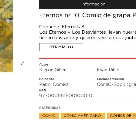
Información
Eternos nº 10. Comic de grapa P
Contiene: Eternals 8
Los Eternos y Los Desviantes llevan guerr
tienen bastante y quieren vivir en paz jun
diferente. Mientras tanto, Thanos toma dec
LEER MÁS >>>
texto. Tendrás que averiguar cuál.
Autor
Kieron Gillen
Esad Ribic
Editorial
Encuadernacion
Panini Comics
ComiC-Book (gra
EAN
977000561600100010
CATEGORIAS
CÓMIC
CÓMIC AMERICANO
CÓMICS DE 