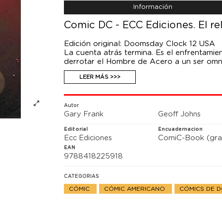
Información
Comic DC - ECC Ediciones. El reloj
Edición original: Doomsday Clock 12 USA
La cuenta atrás termina. Es el enfrentamie
derrotar el Hombre de Acero a un ser omn
(Superman) cierran su proyecto más esper
LEER MÁS >>>
el Universo DC.
Autor
Gary Frank
Geoff Johns
Editorial
Encuadernacion
Ecc Ediciones
ComiC-Book (gra
EAN
9788418225918
CATEGORIAS
CÓMIC
CÓMIC AMERICANO
CÓMICS DE 