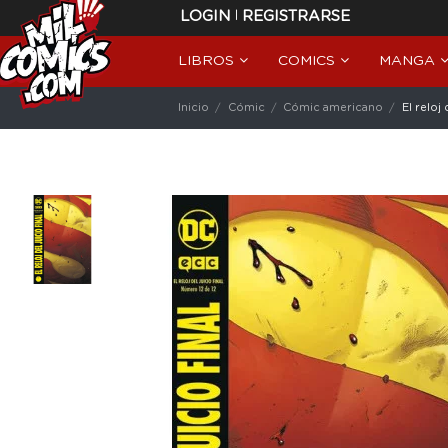
|
LOGIN
REGISTRARSE
LIBROS
COMICS
MANGA
Inicio
Cómic
Cómic americano
El reloj 