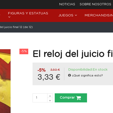
NOTICIAS
SOBRE NOSOTROS
FIGURAS Y ESTATUAS
JUEGOS
MERCHANDISI
del juicio final 12 (de 12)
-5%
El reloj del juicio f
-5%
Disponibilidad:En stock
3,50 €
3,33 €
¿Qué significa esto?
Comprar