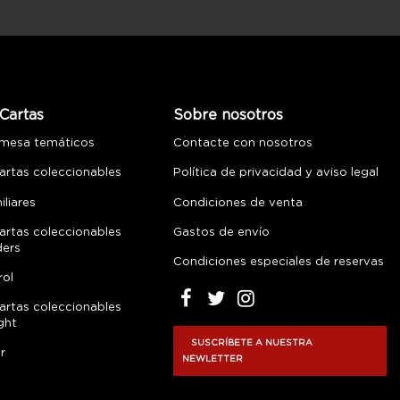
Cartas
Sobre nosotros
 mesa temáticos
Contacte con nosotros
artas coleccionables
Política de privacidad y aviso legal
liares
Condiciones de venta
artas coleccionables
Gastos de envío
ders
Condiciones especiales de reservas
rol
artas coleccionables
ght
SUSCRÍBETE A NUESTRA
r
NEWLETTER