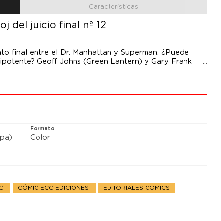
Características
 del juicio final nº 12
nto final entre el Dr. Manhattan y Superman. ¿Puede
ipotente? Geoff Johns (Green Lantern) y Gary Frank
ado con una sentida oda al primer superhéroe y a todo
Formato
pa)
Color
DC
CÓMIC ECC EDICIONES
EDITORIALES COMICS