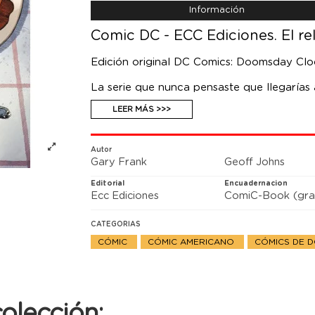
Información
Comic DC - ECC Ediciones. El relo
Edición original DC Comics: Doomsday Cl
La serie que nunca pensaste que llegarías
decubrimiento sobre las consecuencias de
LEER MÁS >>>
los rincones más oscuros del Universo DC. 
Johns (Green Lantern) y el dibujante Gary
Autor
Gary Frank
Geoff Johns
Editorial
Encuadernacion
Ecc Ediciones
ComiC-Book (gra
CATEGORIAS
CÓMIC
CÓMIC AMERICANO
CÓMICS DE 
olección: