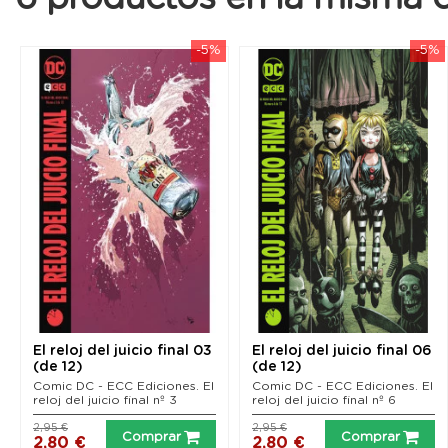
-5%
-5%
El reloj del juicio final 03
El reloj del juicio final 06
(de 12)
(de 12)
Comic DC - ECC Ediciones. El
Comic DC - ECC Ediciones. El
reloj del juicio final nº 3
reloj del juicio final nº 6
2,95 €
2,95 €
Comprar
Comprar
2,80 €
2,80 €