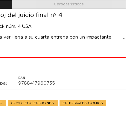
Características
j del juicio final nº 4
ock núm. 4 USA
 a ver llega a su cuarta entrega con un impactante
 las acciones de Ozymandias y cómo afectan incluso a
¡Todo ello realizado un mes más por el escritor Geoff
 Frank (¡Shazam!)!
EAN
pa)
9788417960735
DC
CÓMIC ECC EDICIONES
EDITORIALES COMICS