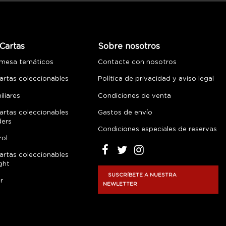
Cartas
Sobre nosotros
 mesa temáticos
Contacte con nosotros
artas coleccionables
Política de privacidad y aviso legal
liares
Condiciones de venta
artas coleccionables
Gastos de envío
ders
Condiciones especiales de reservas
rol
artas coleccionables
ght
SUSCRÍBETE A NUESTRA
r
NEWLETTER