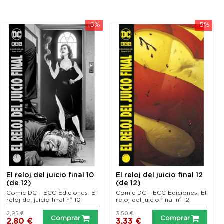
-5%
-5%
El reloj del juicio final 10
El reloj del juicio final 12
(de 12)
(de 12)
Comic DC - ECC Ediciones. El
Comic DC - ECC Ediciones. El
reloj del juicio final nº 10
reloj del juicio final nº 12
2,95 €
3,50 €
Comprar
Comprar
2,80 €
3,33 €