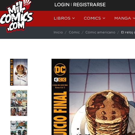
|
LOGIN
REGISTRARSE
LIBROS
COMICS
MANGA
Inicio
Cómic
Cómic americano
El reloj 