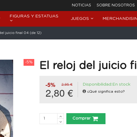
NOTICIAS
SOBRE NOSOTROS
FIGURAS Y ESTATUAS
JUEGOS
MERCHANDISI
del juicio final 04 (de 12)
-5%
El reloj del juicio 
-5%
Disponibilidad:En stock
2,95 €
2,80 €
¿Qué significa esto?
Comprar