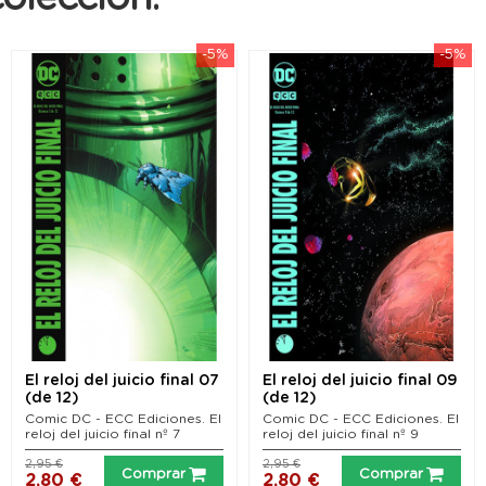
-5%
-5%
El reloj del juicio final 07
El reloj del juicio final 09
(de 12)
(de 12)
Comic DC - ECC Ediciones. El
Comic DC - ECC Ediciones. El
reloj del juicio final nº 7
reloj del juicio final nº 9
2,95 €
2,95 €
Comprar
Comprar
2,80 €
2,80 €