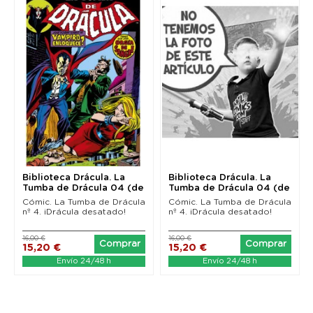
Biblioteca Drácula. La
Biblioteca Drácula. La
Tumba de Drácula 04 (de
Tumba de Drácula 04 (de
10) Edición...
10) Nueva edición
Cómic. La Tumba de Drácula
Cómic. La Tumba de Drácula
nº 4. ¡Drácula desatado!
nº 4. ¡Drácula desatado!
16,00 €
16,00 €
Comprar
Comprar
15,20 €
15,20 €
Envío 24/48 h
Envío 24/48 h