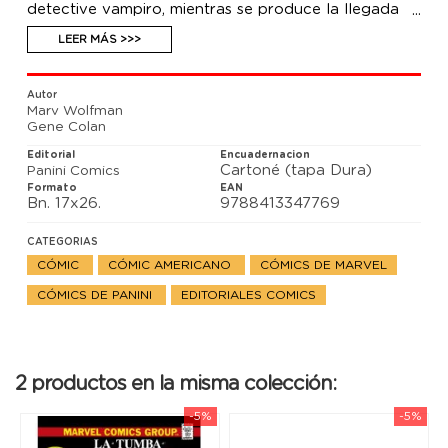
detective vampiro, mientras se produce la llegada
de Deacon Frost. Además: el impío matrimonio de
Drácula. ¿Qué impía criatura está dispuesta a evitar
LEER MÁS >>>
que se lleve a cabo? A continuación: Robin Hood,
Frankenstein y D'Artagnan en la aventura que no
imaginabas leer. Y por si fuera poco, este tomo
Autor
también incluye el encuentro del Señor de los
Marv Wolfman
Vampiros con Estela Plateada.
Gene Colan
Editorial
Encuadernacion
Cartoné (tapa Dura)
Panini Comics
Formato
EAN
Bn. 17x26.
9788413347769
CATEGORIAS
CÓMIC
CÓMIC AMERICANO
CÓMICS DE MARVEL
CÓMICS DE PANINI
EDITORIALES COMICS
2 productos en la misma colección:
-5%
-5%