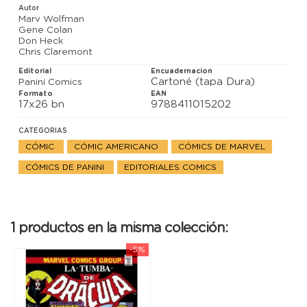
Autor
Marv Wolfman
Gene Colan
Don Heck
Chris Claremont
Editorial
Encuadernacion
Cartoné (tapa Dura)
Panini Comics
Formato
EAN
17x26 bn
9788411015202
CATEGORIAS
CÓMIC
CÓMIC AMERICANO
CÓMICS DE MARVEL
CÓMICS DE PANINI
EDITORIALES COMICS
1 productos en la misma colección:
-5%