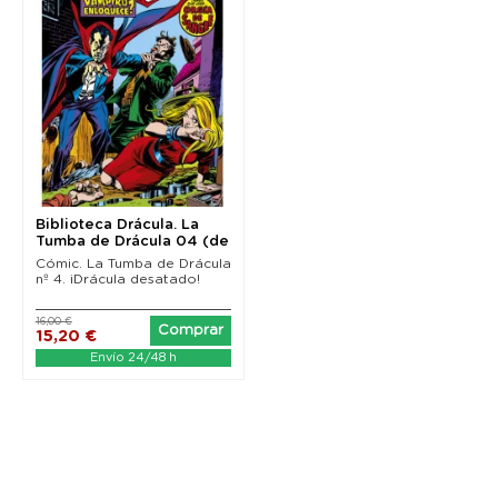
Biblioteca Drácula. La
Tumba de Drácula 04 (de
10) Edición...
Cómic. La Tumba de Drácula
nº 4. ¡Drácula desatado!
16,00 €
Comprar
15,20 €
Envío 24/48 h