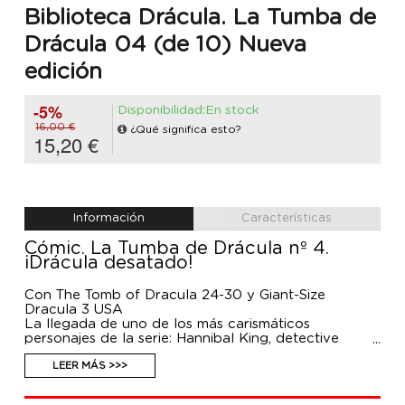
Biblioteca Drácula. La Tumba de
Drácula 04 (de 10) Nueva
edición
-5%
Disponibilidad:En stock
16,00 €
¿Qué significa esto?
15,20 €
Información
Características
Cómic. La Tumba de Drácula nº 4.
¡Drácula desatado!
Con The Tomb of Dracula 24-30 y Giant-Size
Dracula 3 USA
La llegada de uno de los más carismáticos
personajes de la serie: Hannibal King, detective
privado, investigador de lo insólito, capaz de
desentrañar espeluznantes misterios... ¡y vampiro!
LEER MÁS >>>
Además, la coalición humana que podría acabar con
Drácula de una vez por todas.