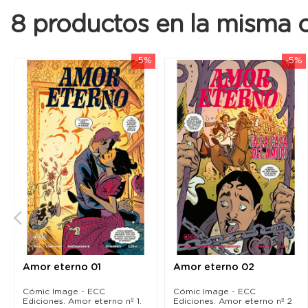
8 productos en la misma c
-5%
-5%
Amor eterno 01
Amor eterno 02
Cómic Image - ECC
Cómic Image - ECC
Ediciones. Amor eterno nº 1.
Ediciones. Amor eterno nº 2