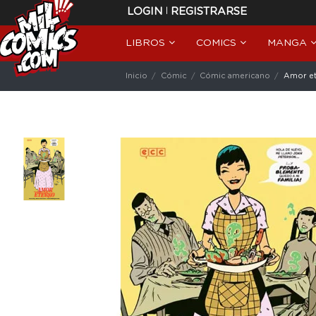
|
LOGIN
REGISTRARSE
LIBROS
COMICS
MANGA
Inicio
Cómic
Cómic americano
Amor et