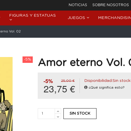
NOTICIAS
SOBRE NOSOTROS
FIGURAS Y ESTATUAS
JUEGOS
MERCHANDISI
erno Vol. 02
-5%
Amor eterno Vol. 
-5%
Disponibilidad:Sin stock
25,00 €
23,75 €
¿Qué significa esto?
SIN STOCK