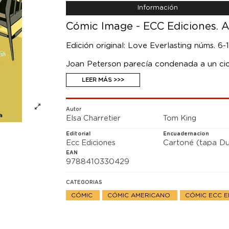
Información
Cómic Image - ECC Ediciones. A
Edición original: Love Everlasting núms. 6
Joan Peterson parecía condenada a un ciclo 
mismo. Se enamoraba y, en cuanto su amad
LEER MÁS >>>
empezar. Parecía que no iba a conseguir la
ha pasado nada. Por fin, Joan puede enamor
no va bien, y el sueño se está transforma
esperaba. Llega el segundo recopilatorio 
Autor
Elsa Charretier
Tom King
Harvey que resulta tan romántica como terr
Charretier, es una joya del cómic independ
Editorial
Encuadernacion
Ecc Ediciones
Cartoné (tapa Du
EAN
9788410330429
CATEGORIAS
CÓMIC
CÓMIC AMERICANO
CÓMIC ECC E