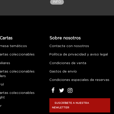
INFO
Cartas
Sobre nosotros
 mesa temáticos
Contacte con nosotros
artas coleccionables
Política de privacidad y aviso legal
liares
Condiciones de venta
artas coleccionables
Gastos de envío
ders
Condiciones especiales de reservas
rol
artas coleccionables
ght
SUSCRÍBETE A NUESTRA
r
NEWLETTER