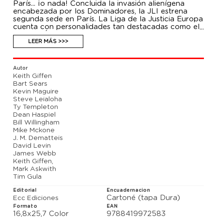
París... ¡o nada! Concluida la invasión alienígena
encabezada por los Dominadores, la JLI estrena
segunda sede en París. La Liga de la Justicia Europa
cuenta con personalidades tan destacadas como el
Capitán Átomo, Power Girl, Flash, Animal Man o
Wonder Woman. Bueno, esta última es posible que
LEER MÁS >>>
no aguante mucho, la verdad. Por su parte, los
habitantes de una isla llamada Kooey Kooey Kooey
deciden ofrecer su territorio a Max Lord y compañía
Autor
para eludir el control de las superpotencias del
Keith Giffen
mundo. No saben lo que hacen. Las aventuras de la
Bart Sears
Liga de la Justicia Europa, obra de Keith Giffen, J.M.
Kevin Maguire
Dematteis y Bart Sears, se suman a los contenidos
Steve Leialoha
de esta colección en este tercer volumen en que
Ty Templeton
también participan Ty Templeton y Mike McKone.
Dean Haspiel
Bill Willingham
Mike Mckone
J. M. Dematteis
David Levin
James Webb
Keith Giffen,
Mark Askwith
Tim Gula
Editorial
Encuadernacion
Cartoné (tapa Dura)
Ecc Ediciones
Formato
EAN
16,8x25,7 Color
9788419972583