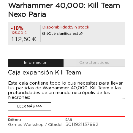
Warhammer 40,000: Kill Team
Nexo Paria
-10%
Disponibilidad:Sin stock
125,00 €
¿Qué significa esto?
112,50 €
Información
Características
Caja expansión Kill Team
Esta caja contiene todo lo que necesitas para llevar
tus partidas de Warhammer 40,000: Kill Team a las
profundidades de un mundo necrópolis de los
Necrones:
- Comando de Marines Espaciales de plástico
LEER MÁS >>>
compuesto por un Capitán con rifle bólter pesado
artesanal y cinco Intercesores Pesados
Editorial
EAN
- Comando de Necrones de plástico formado por un
5011921137992
Games Workshop / Citadel
Cronomante y cinco Desolladores
- Tapete de juego de doble cara de 22" x 30" que