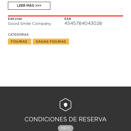
cm de alto e incluye una base soporte para su
exposición.
LEER MÁS >>>
Editorial
EAN
4545784043028
Good Smile Company
CATEGORIAS
FIGURAS
SAGAS FIGURAS
CONDICIONES DE RESERVA
INFO