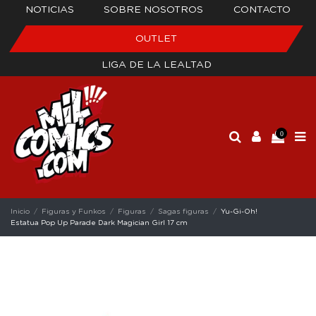
NOTICIAS
SOBRE NOSOTROS
CONTACTO
OUTLET
LIGA DE LA LEALTAD
0
Inicio
Figuras y Funkos
Figuras
Sagas figuras
Yu-Gi-Oh!
Estatua Pop Up Parade Dark Magician Girl 17 cm