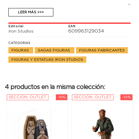
LEER MÁS >>>
Editorial
EAN
609963129034
Iron Studios
CATEGORIAS
FIGURAS
SAGAS FIGURAS
FIGURAS FABRICANTES
FIGURAS Y ESTATUAS IRON STUDIOS
4 productos en la misma colección:
SECCIÓN: OUTLET
-15%
SECCIÓN: OUTLET
-10%