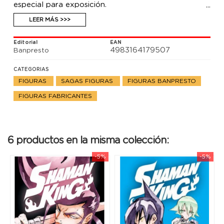
especial para exposición.
LEER MÁS >>>
Editorial
EAN
4983164179507
Banpresto
CATEGORIAS
FIGURAS
SAGAS FIGURAS
FIGURAS BANPRESTO
FIGURAS FABRICANTES
6 productos en la misma colección:
-5%
-5%