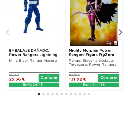
EMBALAJE DAÑADO.
Mighty Morphin Power
Power Rangers Lightning
Rangers Figura FigZero
Collection Ninja...
1/6 Ranger Slayer...
Ninja Black Ranger. Hasbro
Ranger Slayer articulado.
Threezero. Power Rangers
28,40 €
164,90 €
Comprar
Comprar
25,56 €
131,92 €
Envío 24/48 h
Envío 24/48 h