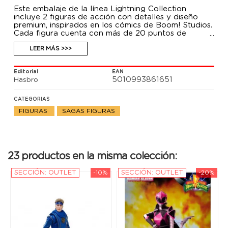
Este embalaje de la línea Lightning Collection
incluye 2 figuras de acción con detalles y diseño
premium, inspirados en los cómics de Boom! Studios.
Cada figura cuenta con más de 20 puntos de
articulación para colocarla en diferentes poses y
cabezas intercambiables para exhibir la Tortuga
LEER MÁS >>>
Ninja con o sin el casco de Ranger y Tommy
disfrazado completamente de Clan Foot o sin la
Editorial
EAN
capucha ninja. También incluye armas basadas en los
5010993861651
Hasbro
personajes, pieza con efecto de combate y un par
de manos adicionales para más opciones a la hora
de jugar con lass figura o exhibirla.
CATEGORIAS
FIGURAS
SAGAS FIGURAS
23 productos en la misma colección:
SECCIÓN: OUTLET
-10%
SECCIÓN: OUTLET
-20%