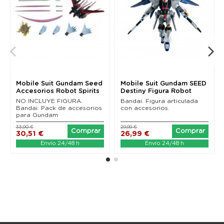
Mobile Suit Gundam Seed
Mobile Suit Gundam SEED
Accesorios Robot Spirits
Destiny Figura Robot
(SIDE MS)...
Spirits...
NO INCLUYE FIGURA.
Bandai. Figura articulada
Bandai. Pack de accesorios
con accesorios.
para Gundam
33,90 €
29,99 €
Comprar
Comprar
30,51 €
26,99 €
Envío 24/48 h
Envío 24/48 h