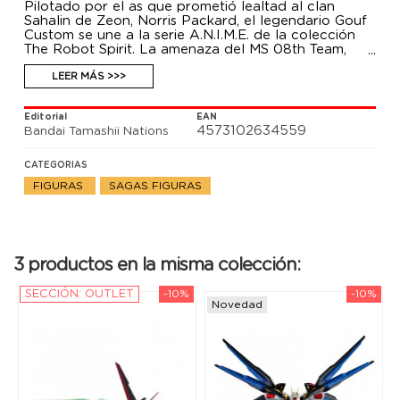
Pilotado por el as que prometió lealtad al clan
Sahalin de Zeon, Norris Packard, el legendario Gouf
Custom se une a la serie A.N.I.M.E. de la colección
The Robot Spirit. La amenaza del MS 08th Team,
incluye una carga completa de armas con cañón
Gatling, escudo y más para exhibir en la
LEER MÁS >>>
configuración que desee. Además el set se ocmpone
de cuerpo principal, cuatro pares de manos
Editorial
EAN
opcionales, plataforma de almacenamiento de
4573102634559
Bandai Tamashii Nations
manos, cañón Gatling de tres cañones, escudo
Gatling, sable de calor, Alambre de calor, pieza de
efectos varios.
CATEGORIAS
FIGURAS
SAGAS FIGURAS
3 productos en la misma colección:
SECCIÓN: OUTLET
-10%
-10%
Novedad