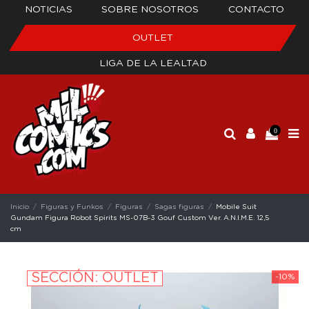
NOTICIAS
SOBRE NOSOTROS
CONTACTO
OUTLET
LIGA DE LA LEALTAD
0
Inicio
Figuras y Funkos
Figuras
Sagas figuras
Mobile Suit
Gundam Figura Robot Spirits MS-07B-3 Gouf Custom Ver. A.N.I.M.E. 12,5
cm
SECCIÓN: OUTLET
-10%