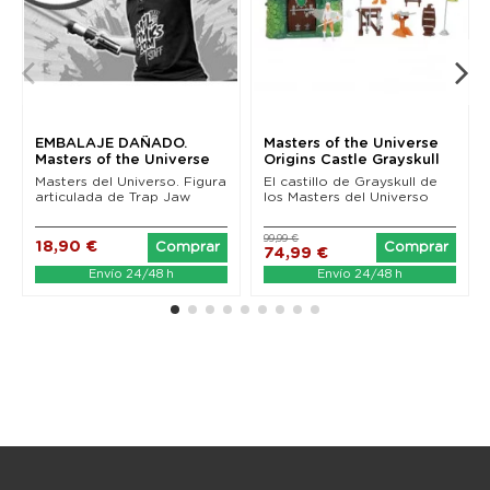
EMBALAJE DAÑADO.
Masters of the Universe
Masters of the Universe
Origins Castle Grayskull
Origins Figura 2022...
Masters del Universo. Figura
El castillo de Grayskull de
articulada de Trap Jaw
los Masters del Universo
99,99 €
18,90 €
Comprar
Comprar
74,99 €
Envío 24/48 h
Envío 24/48 h