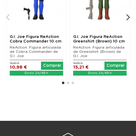
G.I. Joe Figura ReAction
G.I. Joe Figura ReAction
Cobra Commander 10 cm
Greenshirt (Brown) 10 cm
ReAction. Figura articulada
ReAction. Figura articulada
de Cobra Commander de
de Greenshirt (Brown) de
G.I. Joe.
G.I. Joe
16,90 €
16,90 €
Comprar
Comprar
10,98 €
15,21 €
Envío 24/48 h
Envío 24/48 h