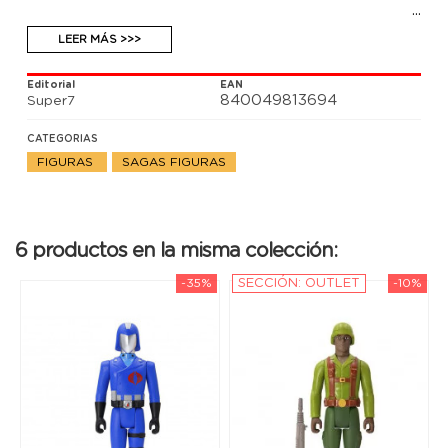
LEER MÁS >>>
Editorial
EAN
840049813694
Super7
CATEGORIAS
FIGURAS
SAGAS FIGURAS
6 productos en la misma colección:
-35%
SECCIÓN: OUTLET
-10%