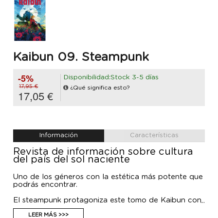
Kaibun 09. Steampunk
-5%
Disponibilidad:Stock 3-5 días
17,95 €
¿Qué significa esto?
17,05 €
Información
Características
Revista de información sobre cultura
del país del sol naciente
Uno de los géneros con la estética más potente que
podrás encontrar.
El steampunk protagoniza este tomo de Kaibun con
Fullmetal Alchemist a la cabeza, una de las obras
cumbre del manga japonés. Junto a él encontrarás
LEER MÁS >>>