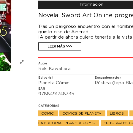
Información
Novela. Sword Art Online progre
Tras un peligroso encuentro con el hombre 
quinto piso de Aincrad.
¡A partir de ahora quiero tenerte a la vista
repentinas palabras, empieza un curioso n
LEER MÁS >>>
protagonistas, cuyo próximo desafío los l
Por otro lado, la Flag of valor —un poderos
entre los dos principales gremios— y el g
más las cosas.
Autor
Reki Kawahara
A pesar de todos los problemas que se cie
en la cadena de misiones de la «maldición
Editorial
Encuadernacion
trampa...
Planeta Cómic
Rústica (tapa Bl
EAN
9788491748335
CATEGORIAS
CÓMIC
CÓMICS DE PLANETA
LIBROS
LA EDITORIAL PLANETA CÓMIC
EDITORIALES 