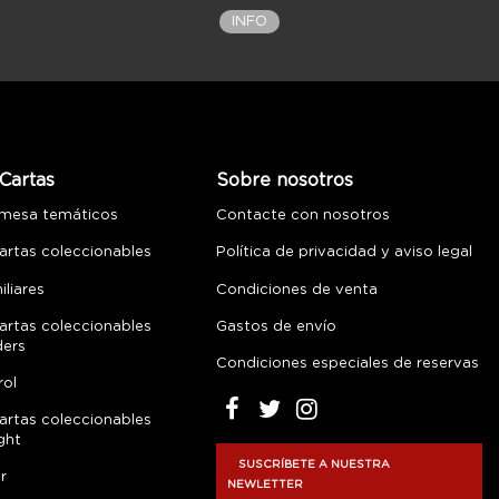
INFO
Cartas
Sobre nosotros
 mesa temáticos
Contacte con nosotros
artas coleccionables
Política de privacidad y aviso legal
liares
Condiciones de venta
artas coleccionables
Gastos de envío
ders
Condiciones especiales de reservas
rol
artas coleccionables
ght
SUSCRÍBETE A NUESTRA
r
NEWLETTER