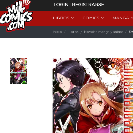
|
LOGIN
REGISTRARSE
LIBROS
COMICS
MANGA
Inicio
Libros
Novelas manga y anime
Sw