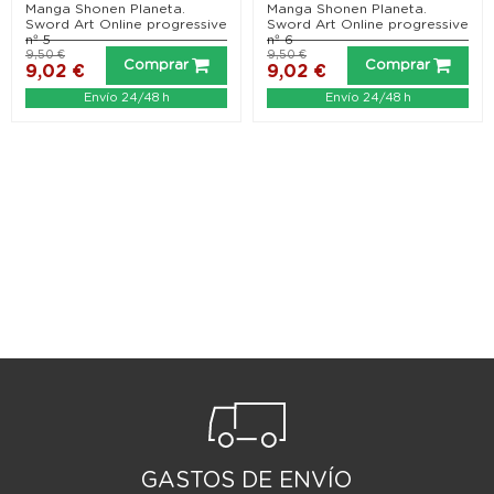
Manga Shonen Planeta.
Manga Shonen Planeta.
Sword Art Online progressive
Sword Art Online progressive
nº 5
nº 6
9,50 €
9,50 €
Comprar
Comprar
9,02 €
9,02 €
Envío 24/48 h
Envío 24/48 h
GASTOS DE ENVÍO