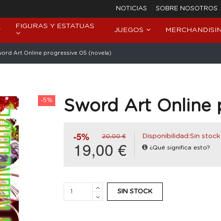
NOTICIAS
SOBRE NOSOTROS
FIGURAS Y ESTATUAS
JUEGOS
MERCHANDISI
ord Art Online progressive 05 (novela)
-5%
Sword Art Online 
-5%
Disponibilidad:Sin stock
20,00 €
19,00 €
¿Qué significa esto?
SIN STOCK