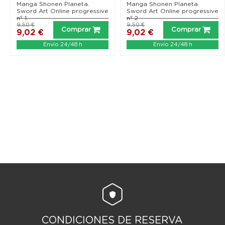
Manga Shonen Planeta.
Manga Shonen Planeta.
Sword Art Online progressive
Sword Art Online progressive
nº 1.
nº 2
9,50 €
9,50 €
Comprar
Comprar
9,02 €
9,02 €
Envío 24/48 h
Envío 24/48 h
CONDICIONES DE RESERVA