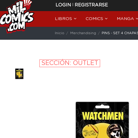
|
LOGIN
REGISTRARSE
LIBROS
COMICS
MANGA
Inicio
Merchandising
PINS - SET 4 CHA
SECCIÓN: OUTLET