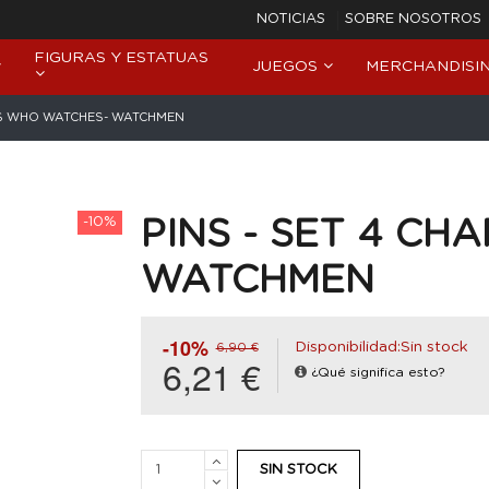
NOTICIAS
SOBRE NOSOTROS
FIGURAS Y ESTATUAS
JUEGOS
MERCHANDISI
PAS WHO WATCHES- WATCHMEN
-10%
PINS - SET 4 C
WATCHMEN
-10%
Disponibilidad:Sin stock
6,90 €
6,21 €
¿Qué significa esto?
SIN STOCK