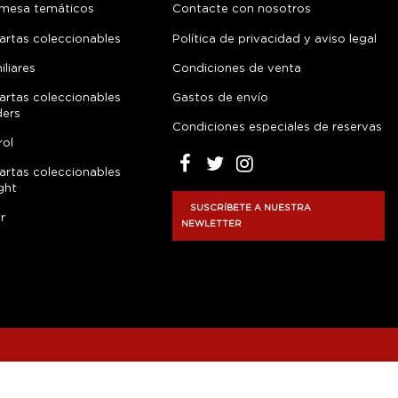
 mesa temáticos
Contacte con nosotros
artas coleccionables
Política de privacidad y aviso legal
liares
Condiciones de venta
artas coleccionables
Gastos de envío
ders
Condiciones especiales de reservas
rol
artas coleccionables
ght
SUSCRÍBETE A NUESTRA
r
NEWLETTER