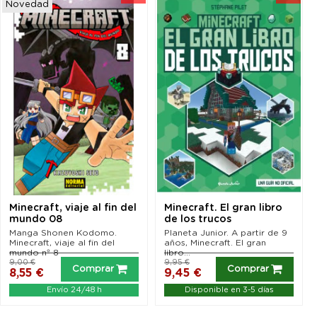
Novedad
Minecraft, viaje al fin del
Minecraft. El gran libro
mundo 08
de los trucos
Manga Shonen Kodomo.
Planeta Junior. A partir de 9
Minecraft, viaje al fin del
años, Minecraft. El gran
mundo nº 8
libro...
9,00 €
9,95 €
Comprar
Comprar
8,55 €
9,45 €
Envío 24/48 h
Disponible en 3-5 días