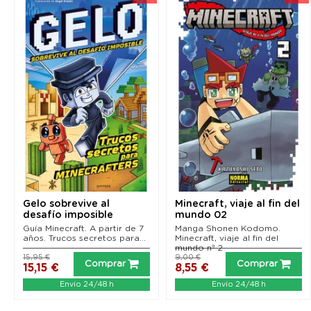
Gelo sobrevive al
Minecraft, viaje al fin del
desafío imposible
mundo 02
Guía Minecraft. A partir de 7
Manga Shonen Kodomo.
años. Trucos secretos para...
Minecraft, viaje al fin del
mundo nº 2
15,95 €
9,00 €
Comprar
Comprar
15,15 €
8,55 €
Envío 24/48 h
Envío 24/48 h