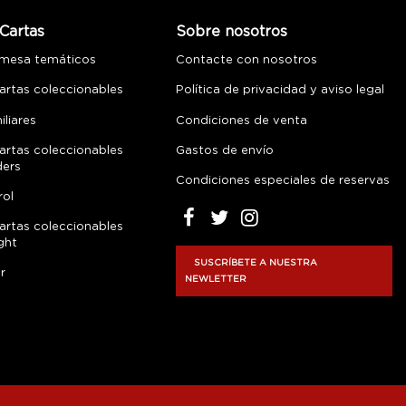
Cartas
Sobre nosotros
 mesa temáticos
Contacte con nosotros
artas coleccionables
Política de privacidad y aviso legal
liares
Condiciones de venta
artas coleccionables
Gastos de envío
ders
Condiciones especiales de reservas
rol
artas coleccionables
ght
SUSCRÍBETE A NUESTRA
r
NEWLETTER