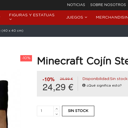
NOTICIAS
SOBRE NOSOTROS
FIGURAS Y ESTATUAS
JUEGOS
MERCHANDISI
e (40 x 40 cm)
-10%
Minecraft Cojín S
-10%
Disponibilidad:Sin stock
26,99 €
24,29 €
¿Qué significa esto?
SIN STOCK