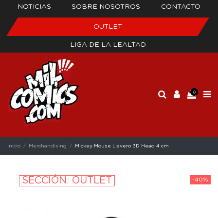
NOTICIAS
SOBRE NOSOTROS
CONTACTO
OUTLET
LIGA DE LA LEALTAD
0
Inicio
Merchandising
Mickey Mouse Llavero 3D Head 4 cm
SECCIÓN: OUTLET
-40%