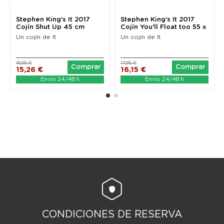
Stephen King's It 2017
Stephen King's It 2017
Cojín Shut Up 45 cm
Cojín You'll Float too 55 x
35 cm
Un cojín de It
Un cojín de It
16,95 €
17,95 €
Comprar
Comprar
15,26 €
16,15 €
Envío 24/48 h
Envío 24/48 h
CONDICIONES DE RESERVA