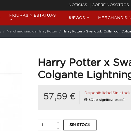
NOTICIAS
SOBRE NOSOTROS
FIGURAS Y ESTATUAS
JUEGOS
MERCHANDISI
g
Merchandising de Harry Potter
Harry Potter x Swarovski Collar con Colga
Harry Potter x Swa
Colgante Lightnin
57,59 €
Disponibilidad:Sin stock
¿Qué significa esto?
SIN STOCK