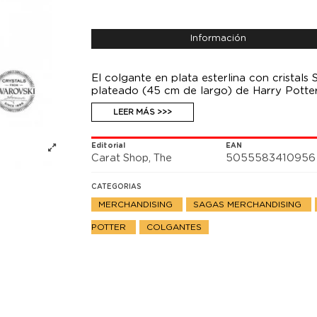
Información
El colgante en plata esterlina con cristal
plateado (45 cm de largo) de Harry Potter
LEER MÁS >>>
Editorial
EAN
Carat Shop, The
5055583410956
CATEGORIAS
MERCHANDISING
SAGAS MERCHANDISING
POTTER
COLGANTES