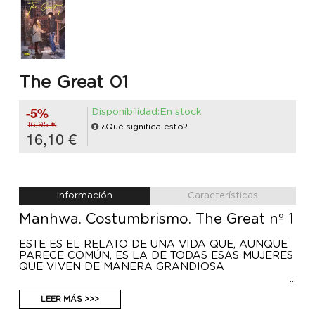
The Great 01
-5%
Disponibilidad:En stock
16,95 €
¿Qué significa esto?
16,10 €
Información
Características
Manhwa. Costumbrismo. The Great nº 1
ESTE ES EL RELATO DE UNA VIDA QUE, AUNQUE
PARECE COMÚN, ES LA DE TODAS ESAS MUJERES
QUE VIVEN DE MANERA GRANDIOSA
El nuevo y conmovedor trabajo del dibujante de
Navillera, que volverá a emocionarnos con su
LEER MÁS >>>
inconfundible trazo. Yu Bo-ra es una joven hermosa,