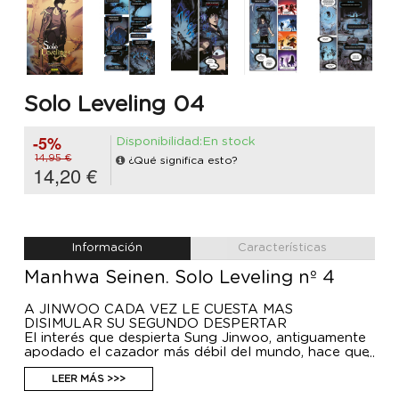
Solo Leveling 04
-5%
Disponibilidad:En stock
14,95 €
¿Qué significa esto?
14,20 €
Información
Características
Manhwa Seinen. Solo Leveling nº 4
A JINWOO CADA VEZ LE CUESTA MÁS
DISIMULAR SU SEGUNDO DESPERTAR
El interés que despierta Sung Jinwoo, antiguamente
apodado el cazador más débil del mundo, hace que
algunos de los pesos pesados de los gremios de
cazadores decidan investigarlo o incluso reclutarlo,
LEER MÁS >>>
al sospechar que algo pasó en la mazmorra doble.