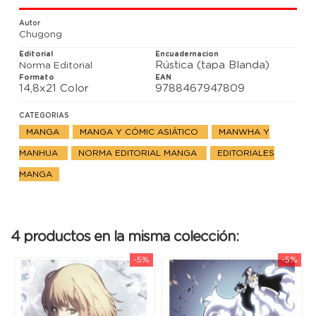
Pero Jinwoo se ha ganado a un poderoso enemigo,
que parece estar dispuesto a todo con tal de
Autor
acabar con su vida...
Chugong
Editorial
Encuadernacion
Rústica (tapa Blanda)
Norma Editorial
Formato
EAN
14,8x21 Color
9788467947809
CATEGORIAS
MANGA
MANGA Y CÓMIC ASIÁTICO
MANWHA Y
MANHUA
NORMA EDITORIAL MANGA
EDITORIALES
MANGA
4 productos en la misma colección:
-5%
-5%