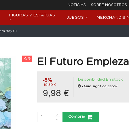
NOTICIAS
SOBRE NOSOTROS
FIGURAS Y ESTATUAS
JUEGOS
MERCHANDISI
eza Hoy 01
-5%
El Futuro Empieza
-5%
Disponibilidad:En stock
10,50 €
¿Qué significa esto?
9,98 €
Comprar