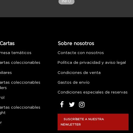
INFO
Cartas
Sobre nosotros
 mesa temáticos
Contacte con nosotros
artas coleccionables
Política de privacidad y aviso legal
liares
Condiciones de venta
artas coleccionables
Gastos de envío
ders
Condiciones especiales de reservas
rol
artas coleccionables
ght
SUSCRÍBETE A NUESTRA
r
NEWLETTER