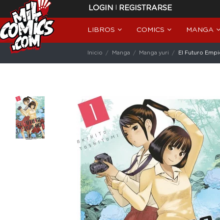
|
LOGIN
REGISTRARSE
LIBROS
COMICS
MANGA
Inicio
Manga
Manga yuri
El Futuro Empi