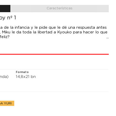
Características
y nº 1
a de la infancia y le pide que le dé una respuesta antes
 Miku le da toda la libertad a Kyouko para hacer lo que
feliz?
Formato
anda)
14,8x21 bn
A YURI