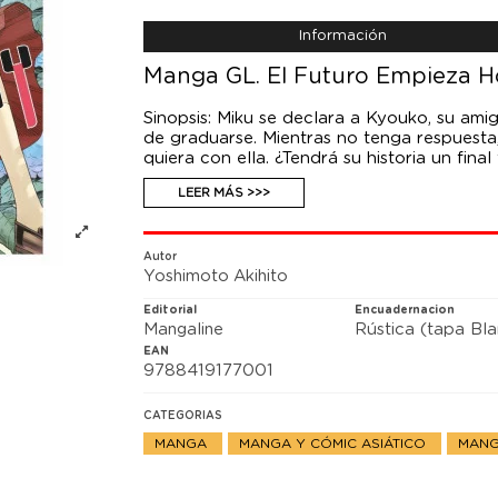
Información
Manga GL. El Futuro Empieza Ho
Sinopsis: Miku se declara a Kyouko, su amig
de graduarse. Mientras no tenga respuesta,
quiera con ella. ¿Tendrá su historia un final 
LEER MÁS >>>
Autor
Yoshimoto Akihito
Editorial
Encuadernacion
Mangaline
Rústica (tapa Bl
EAN
9788419177001
CATEGORIAS
MANGA
MANGA Y CÓMIC ASIÁTICO
MANG