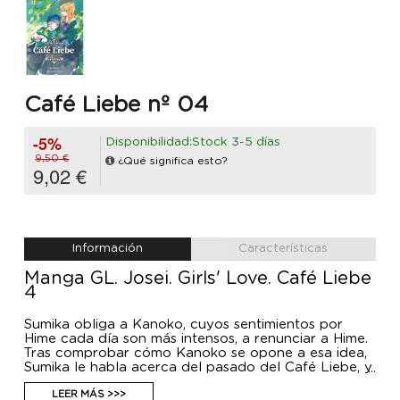
Café Liebe nº 04
-5%
Disponibilidad:Stock 3-5 días
9,50 €
¿Qué significa esto?
9,02 €
Información
Características
Manga GL. Josei. Girls' Love. Café Liebe
4
Sumika obliga a Kanoko, cuyos sentimientos por
Hime cada día son más intensos, a renunciar a Hime.
Tras comprobar cómo Kanoko se opone a esa idea,
Sumika le habla acerca del pasado del Café Liebe, y
los disgustos amorosos que ocurrieron allí. En
concreto, de cómo Sumika perdió a la chica con la
LEER MÁS >>>