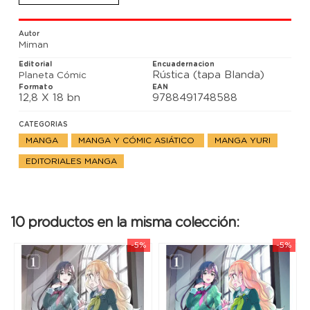
que formaba una hermandad. Y mientras las
intenciones de Kanoko, Sumika, Hime y Mitsuki se
entrelazan, las elecciones a Blume se acercan a su
Autor
punto más álgido…
Miman
Editorial
Encuadernacion
Rústica (tapa Blanda)
Planeta Cómic
Formato
EAN
12,8 X 18 bn
9788491748588
CATEGORIAS
MANGA
MANGA Y CÓMIC ASIÁTICO
MANGA YURI
EDITORIALES MANGA
10 productos en la misma colección:
-5%
-5%