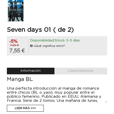
Seven days 01 ( de 2)
-5%
Disponibilidad:Stock 3-5 días
7,95 €
¿Qué significa esto?
7,55 €
Información
Características
Manga BL.
Una perfecta introducción al manga de romance
entre chicos (BL o yaoi), muy popular entre el
público femenino. Publicado en EEUU, Alemania y
Francia. Serie de 2 tomos. Una mañana de lunes,
Yuzuru Shino, de tercer curso, se encuentra en la
puerta del instituto con su compañero del club de
LEER MÁS >>>
kyudo Toji Seryo, el estudiante d e primero por el