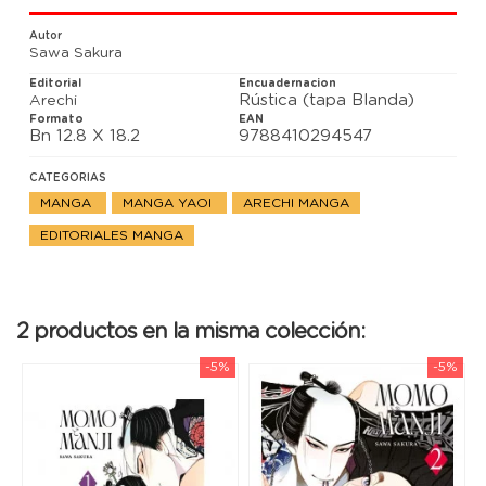
crecer. Ante la mirada gélida de su padre, Matsuri, y
ante su tío Iwai, por el que años atrás languidecía
Autor
de amor, Manji comienza a hablar...
Sawa Sakura
Editorial
Encuadernacion
Rústica (tapa Blanda)
Arechi
Formato
EAN
Bn 12.8 X 18.2
9788410294547
CATEGORIAS
MANGA
MANGA YAOI
ARECHI MANGA
EDITORIALES MANGA
2 productos en la misma colección:
-5%
-5%