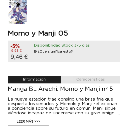
Momo y Manji 05
-5%
Disponibilidad:Stock 3-5 días
9,95 €
¿Qué significa esto?
9,46 €
Información
Características
Manga BL Arechi. Momo y Manji nº 5
La nueva estación trae consigo una brisa fría que
despierta los sentidos, y Momoki y Manji reflexionan
a conciencia sobre su futuro en común. Manji sigue
viéndose incapaz de sincerarse con su gran amigo
Tsuna, pero, dispuesto por fin a desterrar la cobardía
de su corazón, decide enfrentarse a los sofocantes
LEER MÁS >>>
recuerdos de su niñez y se dirige a la casa que lo vio