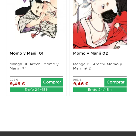
Momo y Manji 01
Momo y Manji 02
Manga BL Arechi. Momo y
Manga BL Arechi. Momo y
Manji nº 1
Manji nº 2
9,95 €
9,95 €
Comprar
Comprar
9,46 €
9,46 €
Envío 24/48 h
Envío 24/48 h