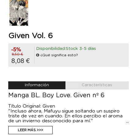
Given Vol. 6
-5%
Disponibilidad:Stock 3-5 días
8,50 €
¿Qué significa esto?
8,08 €
Información
Características
Manga BL. Boy Love. Given nº 6
Título Original: Given
"Incluso ahora, Mafuyu sigue soltando un suspiro
triste de vez en cuando. En ellos percibo el aroma
de un invierno desconocido para mí."
Pese a que no lograron ganar el concurso del
Festival Countdown, una discográfica contacta con
LEER MÁS >>>
Given para invitarlos a debutar como profesionales.