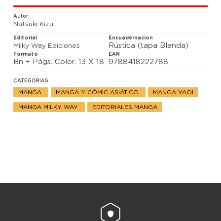
Ritsuka está seguro de que quiere seguir tocando en
el grupo junto a Mafuyu y le propone lanzarse, pero
Autor
este último le pide tiempo para pensar la respuesta.
Natsuki Kizu
Por otro lado, el amigo de Mafuyu, Hiiragi, le pide a
Ritsuka que toque provisionalmente en su grupo. Sin
Editorial
Encuadernacion
embargo, parece que tiene en mente hacer algo más
Rústica (tapa Blanda)
Milky Way Ediciones
con él...
Formato
EAN
¡Empieza una nueva etapa de este popular romance
Bn + Págs. Color. 13 X 18
9788418222788
musical que rompe moldes!
CATEGORIAS
MANGA
MANGA Y CÓMIC ASIÁTICO
MANGA YAOI
MANGA MILKY WAY
EDITORIALES MANGA