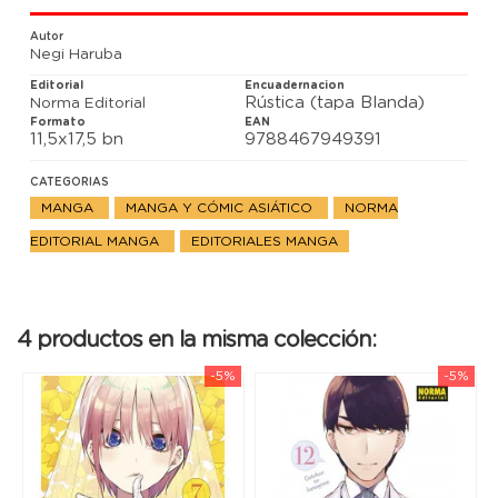
Autor
Negi Haruba
Editorial
Encuadernacion
Rústica (tapa Blanda)
Norma Editorial
Formato
EAN
11,5x17,5 bn
9788467949391
CATEGORIAS
MANGA
MANGA Y CÓMIC ASIÁTICO
NORMA
EDITORIAL MANGA
EDITORIALES MANGA
4 productos en la misma colección:
-5%
-5%