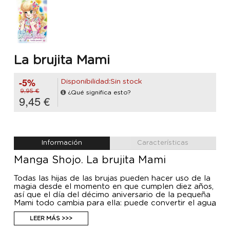
La brujita Mami
-5%
Disponibilidad:Sin stock
9,95 €
¿Qué significa esto?
9,45 €
Información
Características
Manga Shojo. La brujita Mami
Todas las hijas de las brujas pueden hacer uso de la
magia desde el momento en que cumplen diez años,
así que el día del décimo aniversario de la pequeña
Mami todo cambia para ella: puede convertir el agua
en hielo, recordar todo lo que lee y cambiar de ropa
a voluntad. Pero ¿logrará dominar sus poderes?
LEER MÁS >>>
¿Podrá ganarse el respeto del resto de brujitas?