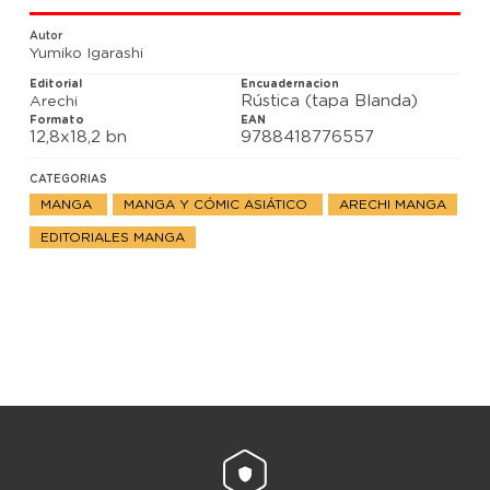
Yumiko Igarashi, la dibujante de Candy Candy y
Josefina, la emperatriz de las rosas, nos ofrece una
Autor
historia infantil llena de magia, poderes, amistad... y
Yumiko Igarashi
mapaches!
Editorial
Encuadernacion
Rústica (tapa Blanda)
Arechi
Formato
EAN
12,8x18,2 bn
9788418776557
CATEGORIAS
MANGA
MANGA Y CÓMIC ASIÁTICO
ARECHI MANGA
EDITORIALES MANGA