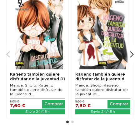
Kageno también quiere
Kageno también quiere
disfrutar de la juventud 01
disfrutar de la juventud
(de 11)
02 (de 11)
Manga. Shojo. Kageno
Manga. Shojo. Kageno
también quiere disfrutar de
también quiere disfrutar de
la juventud...
la juventud...
8,00 €
8,00 €
Comprar
Comprar
7,60 €
7,60 €
Envío 24/48 h
Envío 24/48 h