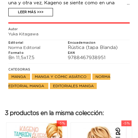
una y otra vez, Kageno se siente como en una
nube… Con tal de pasar unas navidades estupendas
con Mitsunaga, Kageno ha buscado un trabajo a
LEER MÁS >>>
tiempo parcial, pero… ¡allí se le declara un chico
muy guapo! ¿Cómo serán sus navidades con
Mitsunaga?
Autor
Yuka Kitagawa
Editorial
Encuadernacion
Rústica (tapa Blanda)
Norma Editorial
Formato
EAN
Bn 11,5x17,5
9788467938951
CATEGORIAS
MANGA
MANGA Y CÓMIC ASIÁTICO
NORMA
EDITORIAL MANGA
EDITORIALES MANGA
3 productos en la misma colección:
-5%
-5%