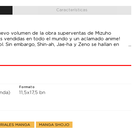
Características
nuevo volumen de la obra superventas de Mizuho
as vendidas en todo el mundo y un aclamado anime!
l. Sin embargo, Shin-ah, Jae-ha y Zeno se hallan en
ndo Yona oye rugidos de dragones!
Formato
anda)
11,5x17,5 bn
ORIALES MANGA
MANGA SHOJO