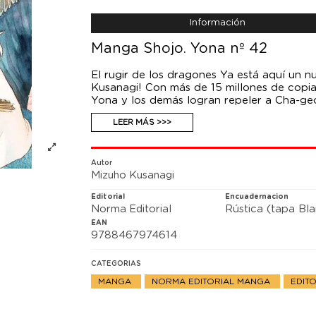
Información
Manga Shojo. Yona nº 42
El rugir de los dragones Ya está aquí un 
Kusanagi! Con más de 15 millones de copi
Yona y los demás logran repeler a Cha-geo
paradero desconocido. Y entonces es cua
LEER MÁS >>>
Autor
Mizuho Kusanagi
Editorial
Encuadernacion
Norma Editorial
Rústica (tapa Bl
EAN
9788467974614
CATEGORIAS
MANGA
NORMA EDITORIAL MANGA
EDIT