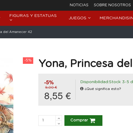
NOTICIAS
SOBRE NOSOTROS
FIGURAS Y ESTATUAS
JUEGOS
MERCHANDISI
sa del Amanecer 42
-5%
Yona, Princesa de
-5%
Disponibilidad:Stock 3-5 d
9,00 €
¿Qué significa esto?
8,55 €
Comprar