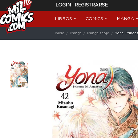
|
LOGIN
REGISTRARSE
LIBROS
COMICS
MANGA
Inicio
Manga
Manga shojo
Yona, Prince