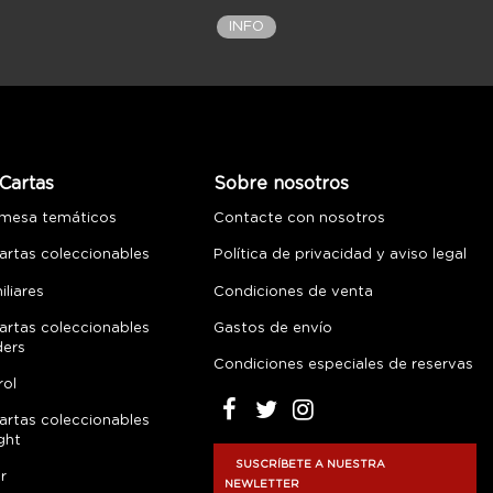
INFO
Cartas
Sobre nosotros
 mesa temáticos
Contacte con nosotros
artas coleccionables
Política de privacidad y aviso legal
liares
Condiciones de venta
artas coleccionables
Gastos de envío
ders
Condiciones especiales de reservas
rol
artas coleccionables
ght
SUSCRÍBETE A NUESTRA
r
NEWLETTER