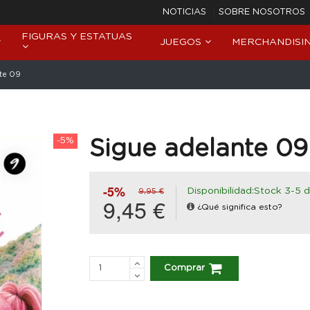
NOTICIAS
SOBRE NOSOTROS
FIGURAS Y ESTATUAS
JUEGOS
MERCHANDISI
te 09
-5%
Sigue adelante 09
-5%
Disponibilidad:Stock 3-5 d
9,95 €
9,45 €
¿Qué significa esto?
Comprar