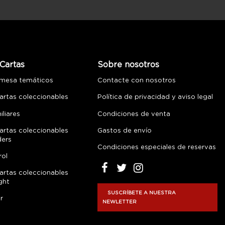
Cartas
Sobre nosotros
 mesa temáticos
Contacte con nosotros
artas coleccionables
Política de privacidad y aviso legal
liares
Condiciones de venta
artas coleccionables
Gastos de envío
ders
Condiciones especiales de reservas
rol
artas coleccionables
ght
SUSCRÍBETE A NUESTRA
r
NEWLETTER