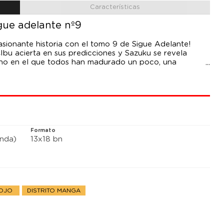
Características
gue adelante nº9
sionante historia con el tomo 9 de Sigue Adelante!
¿Ibu acierta en sus predicciones y Sazuku se revela
ano en el que todos han madurado un poco, una
e Kuko. NAGAMU NANAJI es una mangaka japonesa que
hôjo que mezcla comedia y romance. En 2007, publicó en
y, en 2011, Sigue Adelante.
Formato
anda)
13x18 bn
HOJO
DISTRITO MANGA