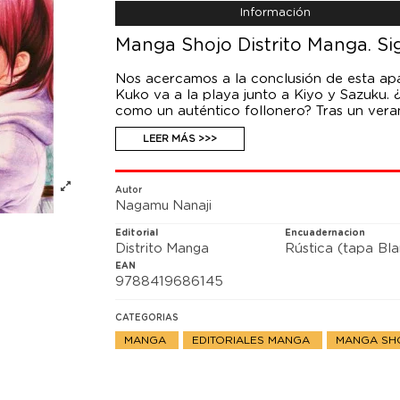
Información
Manga Shojo Distrito Manga. Si
Nos acercamos a la conclusión de esta apa
Kuko va a la playa junto a Kiyo y Sazuku. 
como un auténtico follonero? Tras un ver
inquietante noticia llega a los oídos d
LEER MÁS >>>
debutó en Shueisha con Parfait Tic!, un s
la misma editorial Koibana! Koiseyo Hanabi 
Autor
Nagamu Nanaji
Editorial
Encuadernacion
Distrito Manga
Rústica (tapa Bl
EAN
9788419686145
CATEGORIAS
MANGA
EDITORIALES MANGA
MANGA S