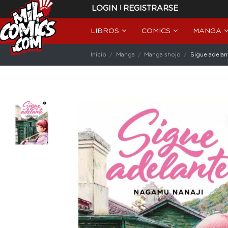
|
LOGIN
REGISTRARSE
LIBROS
COMICS
MANGA
Inicio
Manga
Manga shojo
Sigue adelan