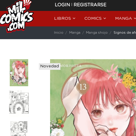
|
LOGIN
REGISTRARSE
LIBROS
COMICS
MANGA
Inicio
Manga
Manga shojo
Signos de af
Novedad