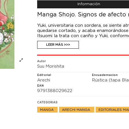
Información
Manga Shojo. Signos de afecto 
Yuki, universitaria con sordera, se siente a
quedarse cortado, y acaba enamorándose d
Itsuomi la trata con cariño y Yuki, confor
enamorando cada vez más de él. Cuando emp
LEER MÁS >>>
hogar, un espacio especial para ambos. Yuk
paso, uno para profundizar aún más en su re
los sonidos, utilizando el resto de los sent
barreras...». -- Estantería Otaku, Marcos Gil
Autor
Suu Morishita
Editorial
Encuadernacion
Arechi
Rústica (tapa Bl
EAN
9791388029622
CATEGORIAS
MANGA
ARECHI MANGA
EDITORIALES M