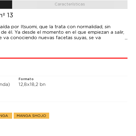
Características
nº 13
traída por Itsuomi, que la trata con normalidad, sin
e él. Ya desde el momento en el que empiezan a salir,
me va conociendo nuevas facetas suyas, se va
iezan a vivir juntos, trabajan para construir su propio
i reafirma lo que siente por Itsuomi y decide dar otro
lación...! «Los sentimientos se transmiten más allá de
idos, como la vista, y en el que el amor no entiende de
Formato
anda)
12,8x18,2 bn
ANGA
MANGA SHOJO