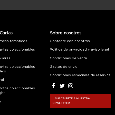
Cartas
Sobre nosotros
 mesa temáticos
Contacte con nosotros
artas coleccionables
Política de privacidad y aviso legal
liares
Condiciones de venta
artas coleccionables
Gastos de envío
ders
Condiciones especiales de reservas
rol
artas coleccionables
ght
SUSCRÍBETE A NUESTRA
r
NEWLETTER