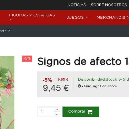
NOTICIAS
SOBRE NOSOTROS
FIGURAS Y ESTATUAS
JUEGOS
MERCHANDISI
ecto 13
-5%
Signos de afecto 
-5%
Disponibilidad:Stock 3-5 d
9,95 €
9,45 €
¿Qué significa esto?
Comprar