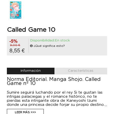
Called Game 10
-5%
Disponibilidad:En stock
9,00 €
¿Qué significa esto?
8,55 €
Información
Características
Norma Editorial. Manga Shojo. Called
Game nº 10
Sumire seguirá luchando por el rey Si te gustan las
intrigas palaciegas y el romance histórico, no te
pierdas esta intrigante obra de Kaneyoshi Izumi
donde una princesa decide forjar su propio destino.
Tanto Arthur como Edward le han confesado sus
sentimientos a Sumire. En medio de este entramado
LEER MÁS >>>