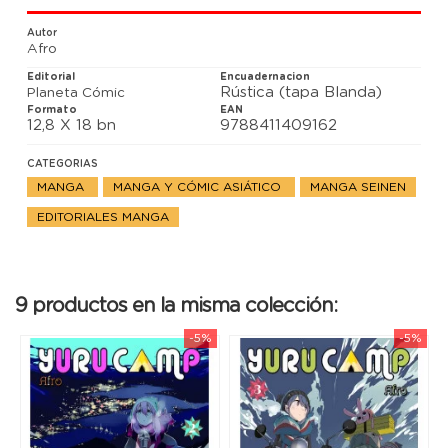
Autor
Afro
Editorial
Encuadernacion
Rústica (tapa Blanda)
Planeta Cómic
Formato
EAN
12,8 X 18 bn
9788411409162
CATEGORIAS
MANGA
MANGA Y CÓMIC ASIÁTICO
MANGA SEINEN
EDITORIALES MANGA
9 productos en la misma colección:
-5%
-5%