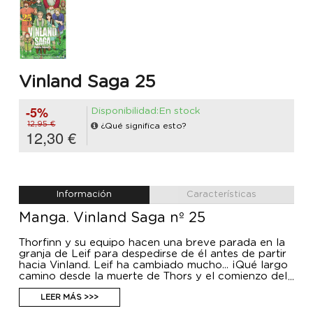
Vinland Saga 25
-5%
Disponibilidad:En stock
12,95 €
¿Qué significa esto?
12,30 €
Información
Características
Manga. Vinland Saga nº 25
Thorfinn y su equipo hacen una breve parada en la
granja de Leif para despedirse de él antes de partir
hacia Vinland. Leif ha cambiado mucho... ¡Qué largo
camino desde la muerte de Thors y el comienzo del
viaje de Thorfinn! Afortunadamente, Ojohuevo
parece incapaz de cambiar...
LEER MÁS >>>
El día de la gran partida ha llegado, ¡el mar se abre