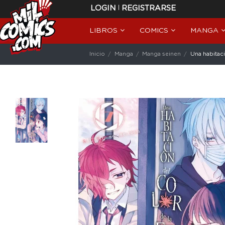
|
LOGIN
REGISTRARSE
LIBROS
COMICS
MANGA
Inicio
Manga
Manga seinen
Una habitaci