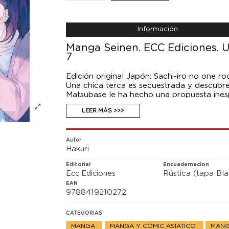
Información
Manga Seinen. ECC Ediciones. Un
7
Edición original Japón: Sachi-iro no one ro
Una chica terca es secuestrada y descubre 
Matsubase le ha hecho una propuesta inesp
conclusión acertada sería aceptarla, pero..
LEER MÁS >>>
Autor
Hakuri
Editorial
Encuadernacion
Ecc Ediciones
Rústica (tapa Bl
EAN
9788419210272
CATEGORIAS
MANGA
MANGA Y CÓMIC ASIÁTICO
MANG