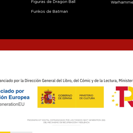
Figuras de Dragon Ball
Warhamme
Funkos de Batman