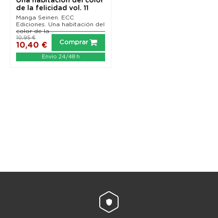
Una habitación del color
de la felicidad vol. 11
Manga Seinen. ECC
Ediciones. Una habitación del
color de la...
10,95 €
Comprar
10,40 €
Envío 24/48 h