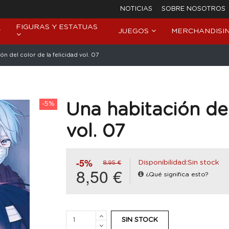
NOTICIAS
SOBRE NOSOTROS
FIGURAS Y ESTATUAS
JUEGOS
MERCHANDISI
ón del color de la felicidad vol. 07
-5%
Una habitación del
vol. 07
-5%
Disponibilidad:Sin stock
8,95 €
8,50 €
¿Qué significa esto?
SIN STOCK