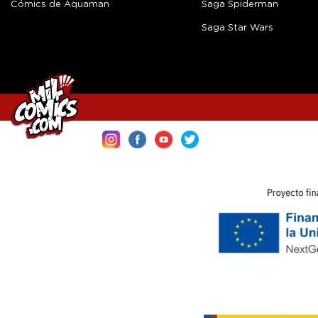
Cómics de Aquaman
Saga Spiderman
Saga Star Wars