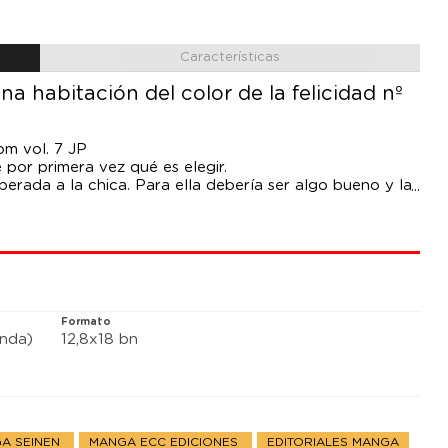
Características
a habitación del color de la felicidad nº
om vol. 7 JP
por primera vez qué es elegir.
erada a la chica. Para ella debería ser algo bueno y la
.
Formato
anda)
12,8x18 bn
A SEINEN
MANGA ECC EDICIONES
EDITORIALES MANGA