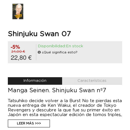
Shinjuku Swan 07
-5%
Disponibilidad:En stock
24,00 €
¿Qué significa esto?
22,80 €
Información
Características
Manga Seinen. Shinjuku Swan nº7
Tatsuhiko decide volver a la Burst No te pierdas esta
nueva entrega de Ken Wakui, el creador de Tokyo
Revengers y descubre la que fue su primer éxito en
Japón en esta espectacular edición de tomos triples.
Tatsuhiko decide volver a la Burst después de ver la
brutalidad y la violencia que esconden los clubs de
LEER MÁS >>>
host, pero no será fácil que vuelvan a admitirlo.