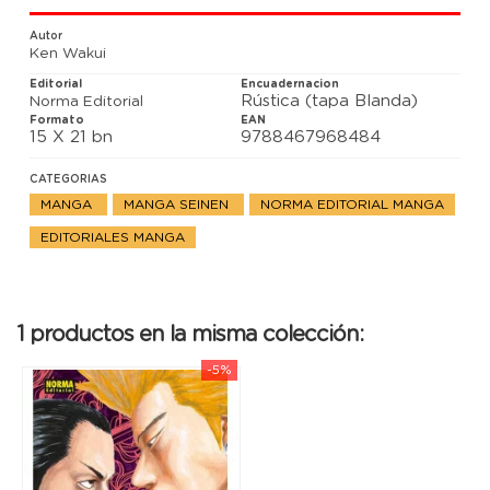
Aunque en un primer momento será bien recibido en
la Burst, la misión que le piden para su retorno no
Autor
será nada fácil: Tatsuhiko tendrá que infiltrarse en la
Ken Wakui
Minerva.
Editorial
Encuadernacion
Rústica (tapa Blanda)
Norma Editorial
Formato
EAN
15 X 21 bn
9788467968484
CATEGORIAS
MANGA
MANGA SEINEN
NORMA EDITORIAL MANGA
EDITORIALES MANGA
1 productos en la misma colección:
-5%