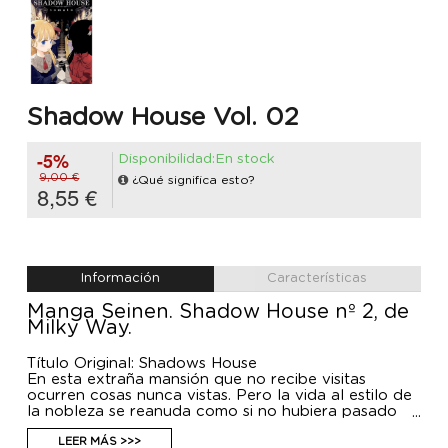
Shadow House Vol. 02
-5%
Disponibilidad:En stock
9,00 €
¿Qué significa esto?
8,55 €
Información
Características
Manga Seinen. Shadow House nº 2, de
Milky Way.
Título Original: Shadows House
En esta extraña mansión que no recibe visitas
ocurren cosas nunca vistas. Pero la vida al estilo de
la nobleza se reanuda como si no hubiera pasado
nada, y el día de la presentación en sociedad se
acerca...
LEER MÁS >>>