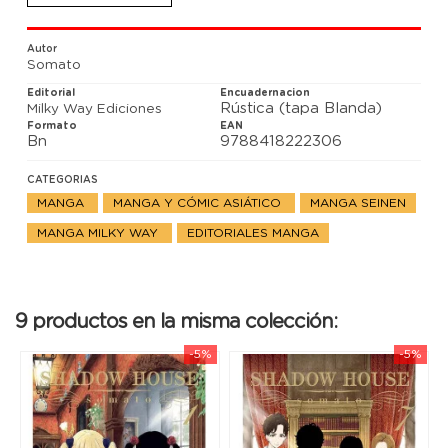
Segunda entrega de la nueva obra de Somato
(Kuro).
Autor
Somato
Editorial
Encuadernacion
Rústica (tapa Blanda)
Milky Way Ediciones
Formato
EAN
Bn
9788418222306
CATEGORIAS
MANGA
MANGA Y CÓMIC ASIÁTICO
MANGA SEINEN
MANGA MILKY WAY
EDITORIALES MANGA
9 productos en la misma colección:
-5%
-5%