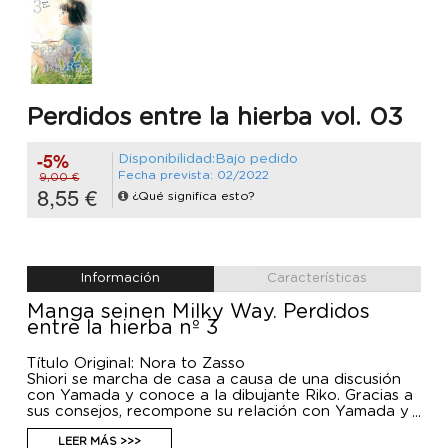
Perdidos entre la hierba vol. 03
-5%
Disponibilidad:Bajo pedido
Fecha prevista: 02/2022
9,00 €
8,55 €
¿Qué significa esto?
Información
Características
Manga seinen Milky Way. Perdidos
entre la hierba nº 3
Título Original: Nora to Zasso
Shiori se marcha de casa a causa de una discusión
con Yamada y conoce a la dibujante Riko. Gracias a
sus consejos, recompone su relación con Yamada y
juntos pasan unos días tranquilos como padre e hija.
Además, ahora que ha aceptado su talento para el
LEER MÁS >>>