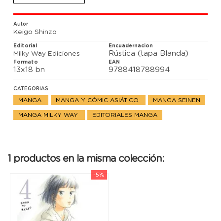
dibujo, Shiori entra en el club de arte del instituto y
empieza a plantearse su futuro...
Autor
Keigo Shinzo
Editorial
Encuadernacion
Rústica (tapa Blanda)
Milky Way Ediciones
Formato
EAN
13x18 bn
9788418788994
CATEGORIAS
MANGA
MANGA Y CÓMIC ASIÁTICO
MANGA SEINEN
MANGA MILKY WAY
EDITORIALES MANGA
1 productos en la misma colección:
-5%