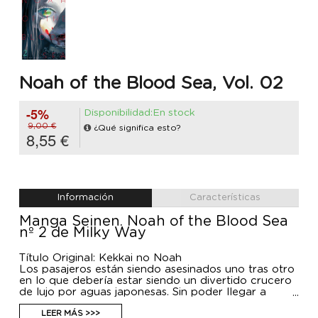
Noah of the Blood Sea, Vol. 02
-5%
Disponibilidad:En stock
9,00 €
¿Qué significa esto?
8,55 €
Información
Características
Manga Seinen. Noah of the Blood Sea
nº 2 de Milky Way
Título Original: Kekkai no Noah
Los pasajeros están siendo asesinados uno tras otro
en lo que debería estar siendo un divertido crucero
de lujo por aguas japonesas. Sin poder llegar a
puerto y sin lugar al que huir, se han convertido en
presa de los vampiros. El universitario Kakeru y sus
LEER MÁS >>>