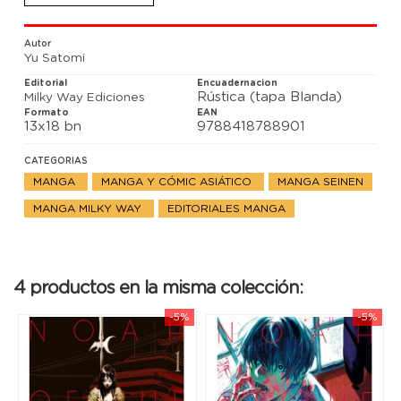
amigos conocen el secreto del barco. ¡¿Tendrán
alguna oportunidad de sobrevivir?! ¿Cuál es el
secreto de Noah, la niña que aterra hasta a los
Autor
vampiros? ¡Ya está aquí el segundo tomo de esta
Yu Satomi
terrorífica historia!
Editorial
Encuadernacion
Rústica (tapa Blanda)
Milky Way Ediciones
Formato
EAN
13x18 bn
9788418788901
CATEGORIAS
MANGA
MANGA Y CÓMIC ASIÁTICO
MANGA SEINEN
MANGA MILKY WAY
EDITORIALES MANGA
4 productos en la misma colección:
-5%
-5%