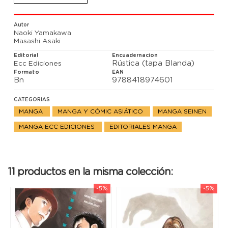
Autor
Naoki Yamakawa
Masashi Asaki
Editorial
Encuadernacion
Rústica (tapa Blanda)
Ecc Ediciones
Formato
EAN
Bn
9788418974601
CATEGORIAS
MANGA
MANGA Y CÓMIC ASIÁTICO
MANGA SEINEN
MANGA ECC EDICIONES
EDITORIALES MANGA
11 productos en la misma colección:
-5%
-5%