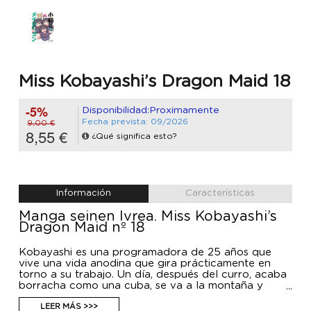
Miss Kobayashi’s Dragon Maid 18
-5%
Disponibilidad:Proximamente
Fecha prevista: 09/2026
9,00 €
8,55 €
¿Qué significa esto?
Información
Características
Manga seinen Ivrea. Miss Kobayashi’s
Dragon Maid nº 18
Kobayashi es una programadora de 25 años que
vive una vida anodina que gira prácticamente en
torno a su trabajo. Un día, después del curro, acaba
borracha como una cuba, se va a la montaña y
conoce y ayuda a una dragona llamada Tohru que
viene de otro mundo. Al día siguiente, Tohru se
LEER MÁS >>>