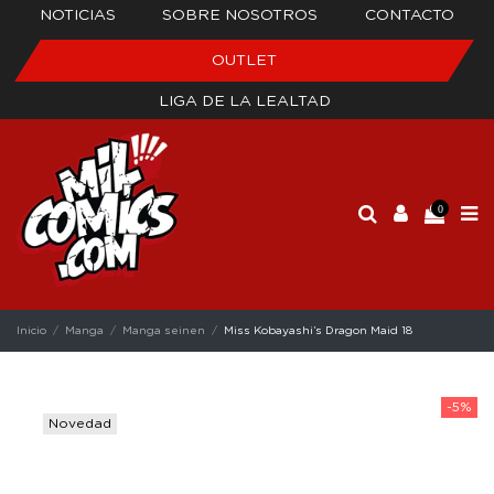
NOTICIAS
SOBRE NOSOTROS
CONTACTO
OUTLET
LIGA DE LA LEALTAD
0
Inicio
Manga
Manga seinen
Miss Kobayashi’s Dragon Maid 18
-5%
Novedad