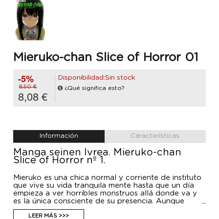
Mieruko-chan Slice of Horror 01
-5%
Disponibilidad:Sin stock
8,50 €
¿Qué significa esto?
8,08 €
Información
Características
Manga seinen Ivrea. Mieruko-chan
Slice of Horror nº 1.
Mieruko es una chica normal y corriente de instituto
que vive su vida tranquila mente hasta que un día
empieza a ver horribles monstruos allá donde va y
es la única consciente de su presencia. Aunque
tenga miedo, decide que lo mejor es no hacerles
caso y continuar con su vida como si no pasara
LEER MÁS >>>