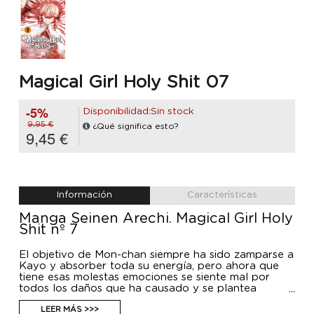
Magical Girl Holy Shit 07
-5%
Disponibilidad:Sin stock
9,95 €
¿Qué significa esto?
9,45 €
Información
Características
Manga Seinen Arechi. Magical Girl Holy
Shit nº 7
El objetivo de Mon-chan siempre ha sido zamparse a
Kayo y absorber toda su energía, pero ahora que
tiene esas molestas emociones se siente mal por
todos los daños que ha causado y se plantea
contarle a Nako su verdadera naturaleza, pero... ¿le
pegará Kayo una paliza cuando se entere de todo?
LEER MÁS >>>