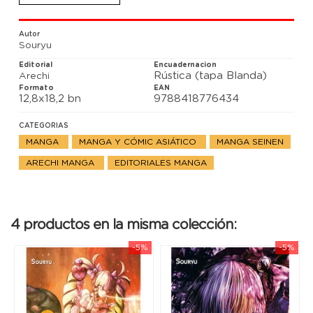
Autor
Souryu
Editorial
Encuadernacion
Rústica (tapa Blanda)
Arechi
Formato
EAN
12,8x18,2 bn
9788418776434
CATEGORIAS
MANGA
MANGA Y CÓMIC ASIÁTICO
MANGA SEINEN
ARECHI MANGA
EDITORIALES MANGA
4 productos en la misma colección:
-5%
-5%