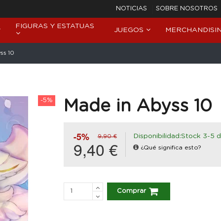
NOTICIAS
SOBRE NOSOTROS
FIGURAS Y ESTATUAS
JUEGOS
MERCHANDISI
ss 10
-5%
Made in Abyss 10
-5%
Disponibilidad:Stock 3-5 d
9,90 €
9,40 €
¿Qué significa esto?
Comprar