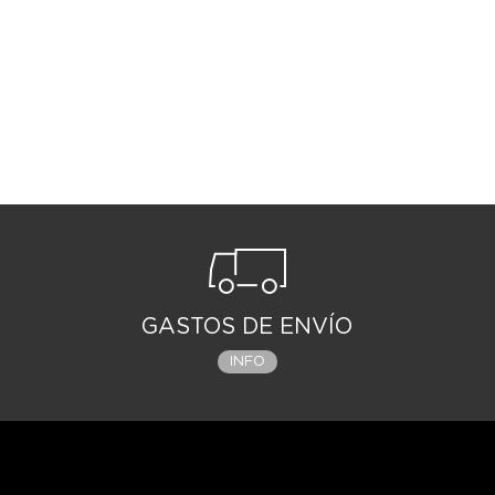
una niña que quedó huérfana cuando Lyza l
que ostentan los más legendarios de estos
Abismo. La chica sueña con seguir los pas
misterios, aunque tenga que adentrarse ha
aventura empieza el día que se encuentra 
descubren una carta con un escueto mensaj
convencida de que el mensaje proviene de
Abismo con su nuevo amigo robótico para 
jamás vuelvan.
GASTOS DE ENVÍO
INFO