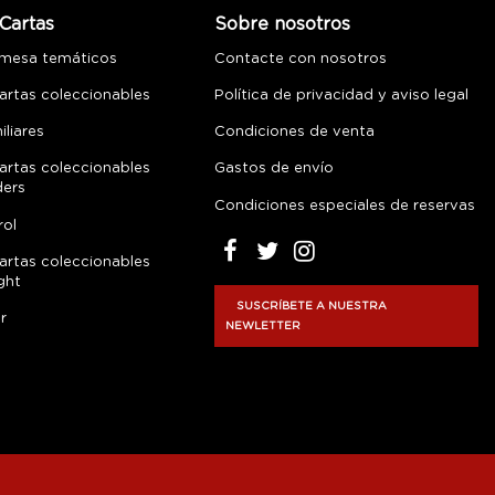
Cartas
Sobre nosotros
 mesa temáticos
Contacte con nosotros
artas coleccionables
Política de privacidad y aviso legal
liares
Condiciones de venta
artas coleccionables
Gastos de envío
ders
Condiciones especiales de reservas
rol
artas coleccionables
ght
SUSCRÍBETE A NUESTRA
r
NEWLETTER