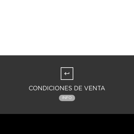
a aniquiladora , una reconocida Silbato Blanco (rango
 exploradores) desapareció en las profundidades del
os de su madre y resolver de una vez por todas los
sta donde nadie nunca ha conseguido sobrevivir. La
con Reg, un niño-robot con amnesia. Junto a él,
e: Te estaré esperando en el fondo del abismo . Riko,
 su desaparecida madre, decide adentrarse en el
descubrirlo, aun sabiendo que lo más probable es que
CONDICIONES DE VENTA
INFO