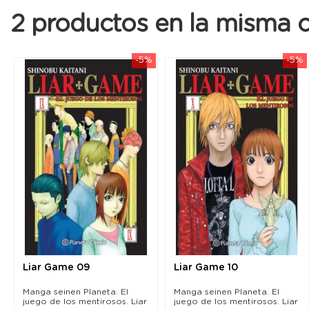
2 productos en la misma c
-5%
-5%
Liar Game 09
Liar Game 10
Manga seinen Planeta. El
Manga seinen Planeta. El
juego de los mentirosos. Liar
juego de los mentirosos. Liar