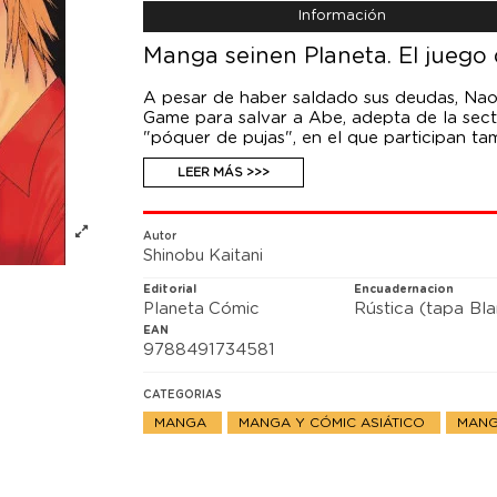
Información
Manga seinen Planeta. El juego d
A pesar de haber saldado sus deudas, Nao 
Game para salvar a Abe, adepta de la sect
"póquer de pujas", en el que participan ta
del juego de las sillas.
LEER MÁS >>>
Nao apela a la colaboración para que tod
ante las artimañas del grupo de Harimoto.
trampa de Harimoto, Akiyama, que hasta e
contraataque.
Autor
Shinobu Kaitani
¡¡En medio de una batalla campal por las 
secreto sobre el grupo de Harimoto!
Editorial
Encuadernacion
Planeta Cómic
Rústica (tapa Bl
EAN
9788491734581
CATEGORIAS
MANGA
MANGA Y CÓMIC ASIÁTICO
MANG