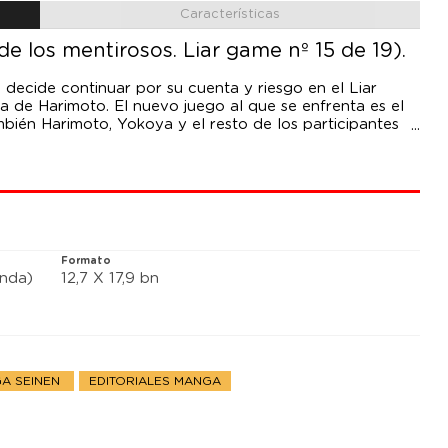
Características
e los mentirosos. Liar game nº 15 de 19).
decide continuar por su cuenta y riesgo en el Liar
a de Harimoto. El nuevo juego al que se enfrenta es el
mbién Harimoto, Yokoya y el resto de los participantes
os puedan salvarse, pero ese deseo pincha en hueso
 Cuando todos están a punto de caer en la astuta
ntonces había permanecido en silencio, emprende el
cartas y las monedas, se desvela un sorprendente
Formato
anda)
12,7 X 17,9 bn
A SEINEN
EDITORIALES MANGA