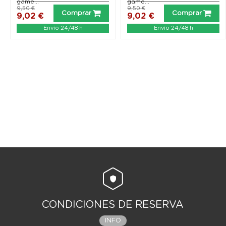
game...
game...
9,50 €
9,50 €
Comprar
Comprar
9,02 €
9,02 €
Envío 24/48 h
Envío 24/48 h
CONDICIONES DE RESERVA
INFO