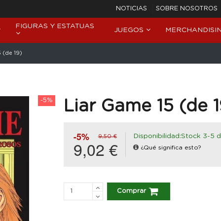
NOTICIAS
SOBRE NOSOTROS
FIGURAS Y ESTATUAS
JUEGOS
MERCHANDISI
 (de 19)
-5%
Liar Game 15 (de 1
-5%
Disponibilidad:Stock 3-5 d
9,50 €
9,02 €
¿Qué significa esto?
Comprar