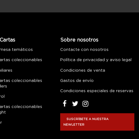
Cartas
Sobre nosotros
 mesa temáticos
Contacte con nosotros
artas coleccionables
Política de privacidad y aviso legal
liares
Condiciones de venta
artas coleccionables
Gastos de envío
ders
Condiciones especiales de reservas
rol
artas coleccionables
ght
SUSCRÍBETE A NUESTRA
r
NEWLETTER